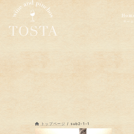
コ
ナ
ン
ビ
Hom
テ
ゲ
ン
ー
ツ
シ
へ
ョ
ス
ン
キ
に
ッ
移
プ
動
トップページ
sub2-1-1