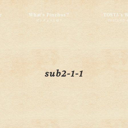
e
What's Pinchos？
TOSTA's 
sub2-1-1