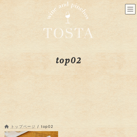
コ
ナ
ン
ビ
テ
ゲ
ン
ー
ツ
シ
へ
ョ
ス
ン
キ
に
ッ
移
top02
プ
動
トップページ
top02