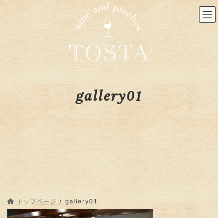
コ
ナ
ン
ビ
テ
ゲ
ン
ー
ツ
シ
へ
ョ
ス
ン
キ
に
ッ
移
gallery01
プ
動
トップページ
gallery01